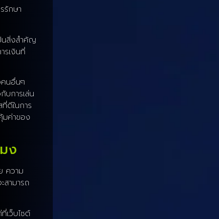
รรักษา
็นสิ่งสำคัญ
รเงินที่
งคนอื่นๆ
วกับการเล่น
ที่ดีในการ
คุ้มค่าของ
โมง
ัย ความ
ณจะสามารถ
ี่เว็บไซต์