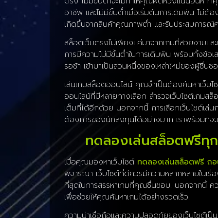
ตรง ไม่มีขั้นต่ำจะไม่ทำให้คุณผิดหวังแน่นอนหา
อาชีพ และไม่มีขั้นต่ำเมื่อเริ่มต้นการเดิมพัน ไม
เกิดขึ้นจากสินค้าคุณภาพต่ำ และรับประสบการณ์คว
สล็อตเว็บตรงไม่เพียงแค่มาจากเกมที่สวยงามและท
การมีความไม่มีขั้นต่ำในการเดิมพัน พร้อมทั้งข้อเส
รอช้า เข้ามาเป็นส่วนหนึ่งของเหล่าใหม่ของผู้ชื่น
เล่นเกมสล็อตออนไลน์ คุณจำเป็นต้องค้นหาเว็บไซต
ออนไลน์ที่มีหลายทางเลือก สำรวจเว็บไซต์เกมสล็
เต็มที่ได้อีกด้วย นอกจากนี้ การเลือกเว็บไซ
ต้องการของนักลงทุนได้อย่างมาก เราพร้อมที่จะ
ทดลองเล่นสล็อตฟรีทุก
เมื่อคุณมองหาเว็บไซต์
ทดลองเล่นสล็อตฟรี ถอ
พิจารณา เว็บไซต์ที่ดีควรมีความหลากหลายในเร
ที่สุดในการสรรหาเกมที่คุณชื่นชอบ. นอกจากนี้ ค
เพื่อช่วยให้คุณค้นหาเกมได้อย่างรวดเร็ว.
ความน่าเชื่อถือและความปลอดภัยของเว็บไซต์เป็