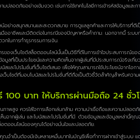
ปลอดภัยอย่างเข้มงวด เช่นการใช้เทคโนโลยีการเข้ารหัสข้อมูลและกา
นไลน์อย่างสนุกสนานและสะดวกสบาย การดูแลลูกค้าและการให้บริการที่ดีเป
ป็นมืออาชีพและมีติดต่อในกรณีของปัญหาหรือคำถาม. นอกจากนี้ ระบบกา
ะดวกในการทำธุรกรรมการเงิน.
ิการของเว็บไซต์สล็อตออนไลน์นั้นเป็นวิธีที่ดีในการเข้าใจประสบการณ์ขอ
ีข้อมูลที่เป็นประโยชน์และความคิดเห็นจากผู้เล่นที่มีประสบการณ์จริงเกี่ย
ัสและโปรโมชั่นที่เว็บไซต์เสนอ เพื่อให้คุณสามารถใช้ประโยชน์จากโอกาส
ว็บไซต์ที่มอบโบนัสและโปรโมชั่นที่ดีถือเป็นตัวชี้วัดสำคัญสำหรับความ
 100 บาท ให้บริการผ่านมือถือ 24 ชั่ว
คุณภาพสูง ควรใส่ใจการเลือกเล่นกล้าม ความน่าเชื่อถือและความปลอดภ
กผู้เล่น และโบนัสและโปรโมชั่นที่มี. ด้วยข้อมูลและข้อมูลเหล่านี้คุ
่นสล็อตออนไลน์ของคุณได้อย่างมั่นใจและปลอดภัย.
ุณจำเป็นต้องมีเงินหลายหมื่นบาทในบัญชีเพื่อทำการฝากเข้าสู่ระบบ แต่ท