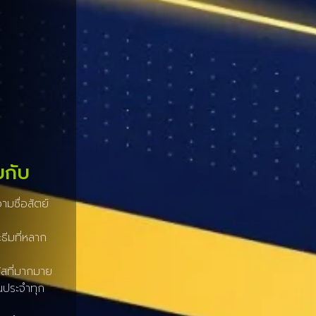
บกับ
มซื่อสัตย์
ธีมที่หลาก
ัสที่มากมาย
นประจำทุก