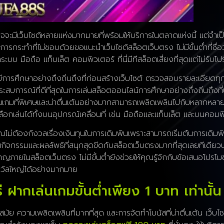
จะมีเว็บไซต์หลายแห่งมากมายที่พร้อมให้บริการในตลาดแห่งนี้ แต่จำเป
จมีการกระทำที่ไม่ชอบด้วยขอแนะนำเว็บไซต์สล็อตเว็บตรง ไม่มีขั้นต่ำที่ชื่อ
บบ มือถือ แท็บเล็ต คอมพิวเตอร์ ที่นี่มีทีสล็อตเสี่ยงที่สุดแต่ไม่รับโปร
ารมีการศึกษาอย่างถึงถิ่นถึงที่ก่อนสร้างเว็บไซต์ ตรวจสอบรายละเอียดท
ระสบการณ์ที่ดีที่สุดในการเล่นสล็อตออนไลน์การศึกษาอย่างถึ่งถิ่นถึงที่นี้
นเกมที่พิเศษและน่าตื่นเต้นอย่างมากสามารถเพลิดเพลินไปกับหลากหลาย
กเล่นได้ทั้งบนอุปกรณ์เคลื่อนที่ เช่น มือถือและแท็บเล็ต และบนคอมพ
 คุณไม่ต้องกังวลเรื่องเงินทุนในการเดิมพันเพราะสามารถเริ่มต้นการเดิมพั
ิจกรรมและผลลัพธ์ที่สนุกสุดขีดกับสล็อตเว็บตรงมากที่สุดเลยทีเดียว
ชาญภายในสล็อตเว็บตรง ไม่มีขั้นต่ำยังช่วยให้คุณรู้จักกับข้อเสนอโปรโมช
างวัลใหญ่ได้อย่างมากมาย
ฝากเล่นเกมขั้นต่ำเพียง 1 บาท เท่านั้น
มัย ความเพลิดเพลินที่มากที่สุด และการจัดทำโบนัสที่น่าตื่นเต้น เว็บไซ