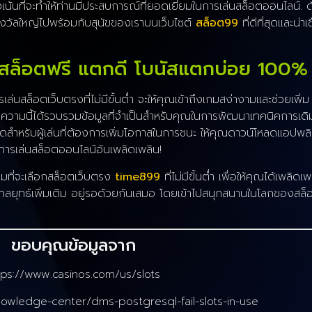
่งเน้นที่จะทำให้ท่านมีประสบการณ์ที่ยอดเยี่ยมในการเล่นสล็อตออนไลน์. ดั
รางวัลใหญ่ไปพร้อมกับสุนัขของเราบนเว็บไซต์
สล็อต99
ที่ดีที่สุดและน่า
นสล็อตฟรี แตกดี โบนัสแตกบ่อย 100%
นสล็อตเว็บตรงที่ไม่มีขั้นต่ำ จะให้คุณเข้าถึงเกมสง่างามและช่วยเพิ่ม
ามนี้ได้รวบรวมข้อมูลที่จำเป็นสำหรับคุณในการพัฒนาเทคนิคการเด
ีที่สุดสำหรับผู้เล่นที่ต้องการเพิ่มโอกาสในการชนะ ให้คุณดาวน์โหลดแอปพล
ณ์การเล่นสล็อตออนไลน์อันเพลิดเพลิน!
ลืมที่จะเลือกสล็อตเว็บตรง
time899
ที่ไม่มีขั้นต่ำ เพื่อให้คุณได้เพลิดเ
ะกลยุทธ์เพิ่มเติม อยู่รอด้วยกันเสมอ โดยเข้าไปสนุกสนานในโลกของสล็อ
ขอบคุณข้อมูลจาก
tps://www.casinos.com/us/slots
nowledge-center/dms-postgresql-fail-slots-in-use