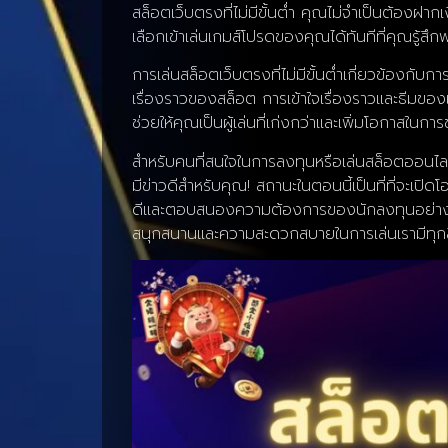
สล็อตเว็บตรงที่ไม่มีขั้นต่ำ คุณไม่จำเป็นต้องฝากเ
เลือกเข้าเล่นเกมส์โปรดของคุณได้ทันทีที่คุณรู้ส
การเล่นสล็อตเว็บตรงที่ไม่มีขั้นต่ำเกี่ยวข้องกั
เรื่องราวของสล็อต การเข้าใจเรื่องราวและธีมของ
ช่วยให้คุณเป็นผู้เล่นที่เก่งกว่าและเพิ่มโอกาสในกา
สำหรับคนที่สนใจในการลงทุนหรือเล่นสล็อตออนไลน์, 
มีข่าวดีสำหรับคุณ! สถานะในตอนนี้เป็นที่ที่จะเปิ
ดีและตอบสนองความต้องการของนักลงทุนอย่างเหนื
สนุกสนานและความสะดวกสบายในการเล่นเรามีทุกสิ่ง