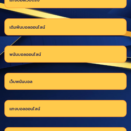
แทงบอลเว็บตรง
เดิมพันบอลออนไลน์
พนันบอลออนไลน์
เว็บพนันบอล
แทงบอลออนไลน์