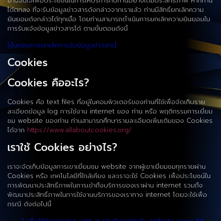
อาจสนใจเพื่อประโยชน์ในการให้บริการกับท่านอย่างเต็มประสิทธิภาพ หากท่าน
ได้ตกลง ที่จะรับข้อมูลข่าวสารดังกล่าวจากเราแล้ว ท่านมีสิทธิ์ยกเลิกความ
ยินยอมดังกล่าวได้ทุกเมื่อ โดยท่านสามารถดำเนินการยกเลิกความยินยอมใน
การรับแจ้งข้อมูลข่าวสารได้ ตามขั้นตอนดังนี้
[ขั้นตอนการยกเลิกการรับข้อมูลข่าวสาร]
Cookies
Cookies คืออะไร?
Cookies คือ text files ที่อยู่ในคอมพิวเตอร์ของท่านที่ใช้เพื่อจัดเก็บราย
ละเอียดข้อมูล log การใช้งาน internet ของ ท่าน หรือ พฤติกรรมการเยี่ยม
ชม website ของท่าน ท่านสามารถศึกษารายละเอียดเพิ่มเติมของ Cookies
ได้จาก
https://www.allaboutcookies.org/
เราใช้ Cookies อย่างไร?
เราจะจัดเก็บข้อมูลการเขาเยี่ยมชม website จากผู้เขาเยี่ยมชมทุกรายผ่าน
Cookies หรือ เทคโนโลยีที่ใกล้เคียง และเราจะใช้ Cookies เพื่อประโยชน์ใน
การพัฒนาประสิทธิ์ภาพในการเข้าถึงบริการของเราผ่าน internet รวมถึง
พัฒนาประสิทธิ์ภาพในการใช้งานบริการของเราทาง internet โดยจะใช้เพื่อ
กรณี ดังต่อไปนี้
เพื่อให้ท่านสามารถ sign in บัญชีของท่านใน website ของเราได้