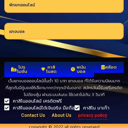
พักยกออนไลน์
แทงบอล
โปร
คาสิ
พนัน
สลีอต
โมชั่น
โนสด
บอล
เว็บแทงบอลออนไลน์ขั้นต่ำ 10 บาท แทงบอล ที่ได้รับความนิยมมาก
ที่สุดกับมีคู่บอลให้เลือกมากกว่าทุกเจ้าในตลาด สมัครวันนี้รับฟรีเครดิต
ไม่ต้องลุ้น ผ่านระบบAuto ใช้เวลาไม่เกิน 3 วินาที
คาสิโนออนไลน์ เครดิตฟรี
คาสิโนออนไลน์ได้เงินจริง มือถือ
คาสิโน มาเก๊า
Contact Us
About Us
privacy policy
copyright © 2022 all rights reserved