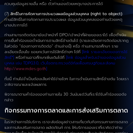
ควบคุมข้อมูลรายอื่น หรือ ตัวท่านเองด้วยเหตุบางประการได้
(7)
สิทธิ์ในการคัดคานการประมวลผลข้อมูลส่วนบุคคล (right to object)
:
ท่านมีสิทธิ์ในการคัดคานการประมวลผล ข้อมูลส่วนบุคคลของท่านด้วยเหตุ
บางประการได้
ท่านสามารถติดต่อมายังเจ้าหน้าที่ DPO/เจ้าหน้าที่ฝ่ายของเราได้ เพื่อดำเนิน
การยื่นคำร้องขอดำเนินการตามสิทธิ์ข้างต้นได้ (รายละเอียดการติดต่อปรากฏ
ในหัวข้อ “ช่องทางการติดต่อ” ด้านล่างนี้) หรือ ท่านสามารถศึกษา ราย
ละเอียดเงื่อนไข ขอยกเว้นการใช้สิทธิ์ต่างๆ ได้ที่
[link รายละเอียดของการใช้
สิทธิ์*]
หรือท่านอาจศึกษาเพิ่มเติมได้ที่
[link ข้อมูลสำหรับเจ้าของข้อมูลส่วน
บุคคล เช่น TDPG3.0, เว็บไซตกระทรวงดิจิทัลเพื่อเศรษฐกิจและสังคม
http://www.mdes.go.th
]
ทั้งนี้ ท่านไม่จำเป็นต้องเสียค่าใช้จ่ายใดๆ ในการดำเนินตามสิทธิ์ข้างต้น โดยเรา
จะพิจารณาและแจ้งผลการ
พิจารณาตามคำร้องของท่านภายใน 30 วันนับแต่วันที่เราได้รับคำร้องขอดัง
กล่าว
กิจกรรมทางการตลาดและการส่งเสริมการตลาด
ในระหว่างการใช้บริการ เราจะส่งข้อมูลข่าวสารเกี่ยวกับกิจกรรมทางการตลาด
และการส่งเสริมการตลาด ผลิตภัณฑ์ การ ให้บริการของเราที่เราคิดว่าท่าน