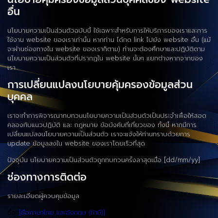
อื่น
นโยบายความเป็นส่วนตัวฉบับนี้ ใช้เฉพาะสำหรับการให้บริการของเราและการ
ใช้งาน website ของเราเท่านั้น หากท่าน ได้กด link ไปยัง website อื่น (แม้
จะผ่านช่องทางใน website ของเราก็ตาม) ท่านจะต้องศึกษาและปฏิบัติตาม
นโยบายความเป็นส่วนตัวที่ปรากฏใน website นั้นๆ แยกต่างหากจากของ
เรา
การเปลี่ยนแปลงนโยบายคุ้มครองข้อมูลส่วน
บุคคล
เราจะทำการพิจารณาทบทวนนโยบายความเป็นส่วนตัวเป็นประจำเพื่อให้สอด
คลองกับแนวปฏิบัติ และ กฎหมาย ข้อบังคับที่เกี่ยวของ ทั้งนี้ หากมีการ
เปลี่ยนแปลงนโยบายความเป็นส่วนตัว เราจะแจ้งให้ท่านทราบด้วยการ
update ข้อมูลลงใน website ของเราโดยเร็วที่สุด
ปัจจุบัน นโยบายความเป็นส่วนตัวถูกทบทวนครั้งลาสุดเมื่อ [dd/mm/yy]
ช่องทางการติดต่อ
รายละเอียดผู้ควบคุมข้อมูล
ชื่อ:
[ชื่อภาษาไทย และอังกฤษ (ถ้ามี)]