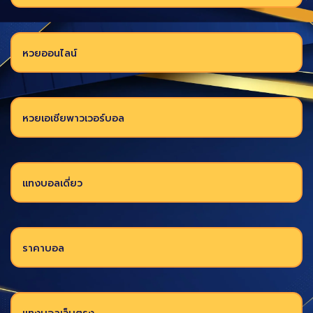
หวยออนไลน์
หวยเอเชียพาวเวอร์บอล
แทงบอลเดี่ยว
ราคาบอล