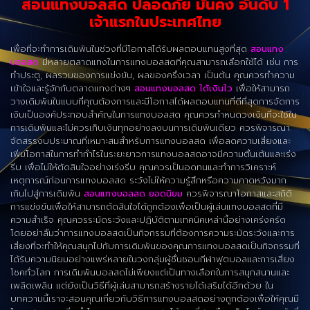
สอนแทงบอลสด ปลอดภัย มั่นคง อันดับ 1
เจ้าแรกในประเทศไทย
เพื่อที่จะทำการเดิมพันในช่วงที่มีโอกาสได้รับผลตอบแทนสูงที่สุด
สอนแทง
บอลสด
มีหลายตลาดแทงในการแทงบอลสดที่คุณสามารถเลือกใช้ได้ เช่น การ
ทำประตู, ผลรวมของการแข่งขัน, ผลของครึ่งเวลา เป็นต้น คุณควรทำความ
เข้าใจและรู้จักกับตลาดแทงต่างๆ
สอนแทงบอลสด ได้เงินไว
เพื่อให้สามารถ
วางเดิมพันในแบบที่คุณต้องการและมีโอกาสได้ผลตอบแทนที่ดีที่สุดการจัดการ
เงินเป็นองค์ประกอบสำคัญในการแทงบอลสด คุณควรกำหนดวงเงินที่จะใช้ใน
การเดิมพันและไม่ควรเก็บเงินทุกอย่างลงบนการเดิมพันเดียว ควรพิจารณา
จัดสรรงบประมาณที่เหมาะสมสำหรับการแทงบอลสด เพื่อลดความเสี่ยงและ
เพิ่มโอกาสในการทำกำไรในระยะยาวการแทงบอลสดอาจมีความตื่นเต้นและเร่ง
รีบ เพื่อไม่ให้ตัดสินใจอย่างเร่งรีบ คุณควรเป็นอดทนและทำการวิเคราะห์
เหตุการณ์ก่อนการแทงบอลสด ระวังไม่ให้ความรู้สึกหรือความคาดหวังมาก
เกินไปสู่การเดิมพัน
สอนแทงบอลสด ยอดนิยม
ควรพิจารณาโอกาสและสถิติ
การแข่งขันเพื่อให้สามารถตัดสินใจได้ถูกต้องเพื่อเป็นผู้เล่นแทงบอลสดที่มี
ความสำเร็จ คุณควรระมัดระวังและปฏิบัติตามเทคนิคเหล่านี้อย่างเคร่งครัด
โดยอย่าลืมว่าการแทงบอลสดเป็นกิจกรรมที่ต้องการความระมัดระวังและการ
เสี่ยงที่จะทำให้คุณสนุกไปกับการเดิมพันของคุณการแทงบอลสดเป็นกิจกรรมที่
ได้รับความนิยมอย่างแพร่หลายในวงกลุ่มผู้ชื่นชอบกีฬาฟุตบอลและการเสี่ยง
โชคทั่วโลก การเดิมพันบอลสดไม่เพียงแต่เป็นทางเลือกในการสนุกสนานและ
เพลิดเพลิน แต่ยังเป็นวิธีที่ผู้เล่นสามารถสร้างรายได้เสริมได้อีกด้วย ใน
บทความนี้เราจะสอนคุณเกี่ยวกับวิธีการแทงบอลสดอย่างถูกต้องเพื่อให้คุณมี