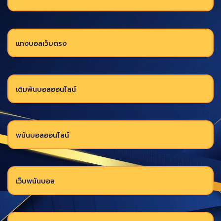
แทงบอลเว็บตรง
เดิมพันบอลออนไลน์
พนันบอลออนไลน์
เว็บพนันบอล