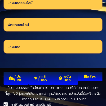
แทงบอลออนไลน์
พักยกออนไลน์
แทงบอล
โปร
คาสิ
พนัน
สลีอต
โมชั่น
โนสด
บอล
เว็บแทงบอลออนไลน์ขั้นต่ำ 10 บาท แทงบอล ที่ได้รับความนิยมมาก
ที่สุดกับมีคู่บอลให้เลือกมากกว่าทุกเจ้าในตลาด สมัครวันนี้รับฟรีเครดิต
ไม่ต้องลุ้น ผ่านระบบAuto ใช้เวลาไม่เกิน 3 วินาที
คาสิโนออนไลน์ เครดิตฟรี