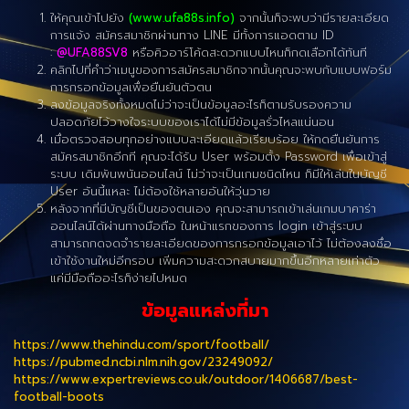
ให้คุณเข้าไปยัง
(www.ufa88s.info)
จากนั้นก็จะพบว่ามีรายละเอียด
การแจ้ง สมัครสมาชิกผ่านทาง LINE มีทั้งการแอดตาม ID
:
@UFA88SV8
หรือคิวอาร์โค้ดสะดวกแบบไหนก็กดเลือกได้ทันที
คลิกไปที่คำว่าเมนูของการสมัครสมาชิกจากนั้นคุณจะพบกับแบบฟอร์ม
การกรอกข้อมูลเพื่อยืนยันตัวตน
ลงข้อมูลจริงทั้งหมดไม่ว่าจะเป็นข้อมูลอะไรก็ตามรับรองความ
ปลอดภัยไว้วางใจระบบของเราได้ไม่มีข้อมูลรั่วไหลแน่นอน
เมื่อตรวจสอบทุกอย่างแบบละเอียดแล้วเรียบร้อย ให้กดยืนยันการ
สมัครสมาชิกอีกที คุณจะได้รับ User พร้อมตั้ง Password เพื่อเข้าสู่
ระบบ เดิมพันพนันออนไลน์ ไม่ว่าจะเป็นเกมชนิดไหน ก็มีให้เล่นในบัญชี
User อันนี้แหละ ไม่ต้องใช้หลายอันให้วุ่นวาย
หลังจากที่มีบัญชีเป็นของตนเอง คุณจะสามารถเข้าเล่นเกมบาคาร่า
ออนไลน์ได้ผ่านทางมือถือ ในหน้าแรกของการ login เข้าสู่ระบบ
สามารถกดจดจำรายละเอียดของการกรอกข้อมูลเอาไว้ ไม่ต้องลงชื่อ
เข้าใช้งานใหม่อีกรอบ เพิ่มความสะดวกสบายมากขึ้นอีกหลายเท่าตัว
แค่มีมือถืออะไรก็ง่ายไปหมด
ข้อมูลแหล่งที่มา
https://www.thehindu.com/sport/football/
https://pubmed.ncbi.nlm.nih.gov/23249092/
https://www.expertreviews.co.uk/outdoor/1406687/best-
football-boots