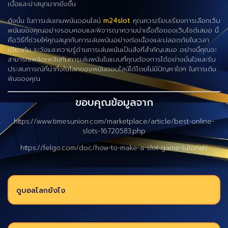
เบื่อและน่าสนุกมากยิ่งขึ้น
ดังนั้น ในการเล่นเกมพนันออนไลน์
m24slot
คุณควรเรียบเรียงการเลือกเว็บ
พนันของคุณอย่างรอบคอบและพิจารณาความน่าเชื่อถือของเว็บไซต์เสมอ นี้
คือวิธีที่ช่วยให้คุณสนุกกับการเล่นพนันอย่างต่อเนื่องและปลอดภัยในเวลา
เดียวกัน ระวังและความรู้ด้านการเล่นพนันเป็นสิ่งที่สำคัญเสมอ อย่างนี้คุณจะ
สามารถเพลิดเพลินกับการเล่นพนันในแบบที่คุณต้องการได้อย่างมั่นใจและรับ
ประสบการณ์ที่น่าทึ่งในโลกของพนันออนไลน์ได้โดยไม่มีปัญหาใดๆ ในการเดิม
พันของคุณ
ขอบคุณข้อมูลจาก
https://www.timesunion.com/marketplace/article/best-online-
slots-16720583.php
https://felgo.com/doc/how-to-make-a-slot-game-tutorial/
ดูบอลโลกยังไง