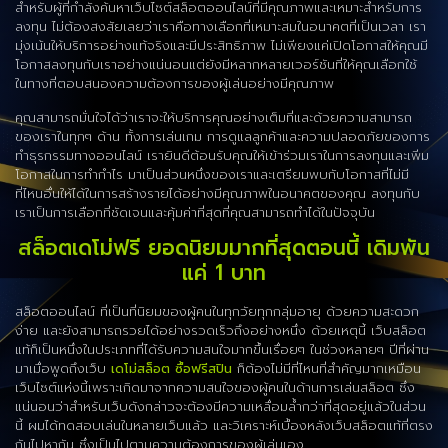
สำหรับผู้ที่กำลังค้นหาเว็บไซต์สล็อตออนไลน์ที่มีคุณภาพและเหมาะสำหรับการ
ลงทุน ไม่ต้องสงสัยเลยว่าเราคือทางเลือกที่เหมาะสมในอนาคตที่เป็นเวลา เรา
มุ่งเน้นให้บริการอย่างแท้จริงและมีประสิทธิภาพ ไม่เพียงแค่เปิดโอกาสให้คุณมี
โอกาสลงทุนกับเราอย่างแน่นอนแต่ยังมีหลากหลายเวอร์ชันที่ให้คุณเลือกใช้
ในทางที่ตอบสนองความต้องการของผู้เล่นอย่างมีคุณภาพ
คุณสามารถมั่นใจได้ว่าเราจะให้บริการคุณอย่างเต็มที่และด้วยความสามารถ
ของเราในทุกๆ ด้าน ทั้งการเล่นเกม การดูแลลูกค้าและความปลอดภัยของการ
ทำธุรกรรมทางออนไลน์ เรายินดีต้อนรับคุณให้เข้าร่วมเราในการลงทุนและเพิ่ม
โอกาสในการทำกำไร มาเป็นส่วนหนึ่งของเราและเตรียมพบกับโอกาสที่ไม่มี
ที่ไหนอื่นให้ได้ในการสร้างรายได้อย่างมีคุณภาพในอนาคตของคุณ ลงทุนกับ
เราเป็นการเลือกที่ชัดเจนและคุ้มค่าที่สุดที่คุณสามารถทำได้ในปัจจุบัน
สล็อตเดโม่ฟรี ยอดนิยมมากที่สุดตอนนี้ เดิมพัน
แค่ 1 บาท
สล็อตออนไลน์ ที่เป็นที่นิยมของผู้คนในทุกวัยทุกกลุ่มอายุ ด้วยความสะดวก
ง่าย และยังสามารถรวยได้อย่างรวดเร็วถึงอย่างหนึ่ง ด้วยเหตุนี้ เว็บสล็อต
แท้ก็เป็นหนึ่งในประเภทที่ได้รับความสนใจมากขึ้นเรื่อยๆ ในช่วงหลายๆ ปีที่ผ่าน
มาเมื่อพูดถึงเว็บ
เดโม่สล็อต ซื้อฟรีสปิน
ก็ต้องไม่มีที่ไหนที่สำคัญมากเหมือน
เว็บไซต์แห่งนี้เพราะเกิดมาจากความสนใจของผู้คนในด้านการเล่นสล็อต ซึ่ง
แน่นอนว่าสำหรับเว็บดังกล่าวจะต้องมีความเหลื่อมล้ำกว่าที่สุดอยู่แล้วในส่วน
นี้ ผมได้ทดสอบเล่นในหลายเว็บแล้ว และวิเคราะห์เบื้องหลังเว็บสล็อตแท้ที่ตรง
กันไปหากัน ซึ่งเป็นไปตามความต้องการของผู้เล่นเอง