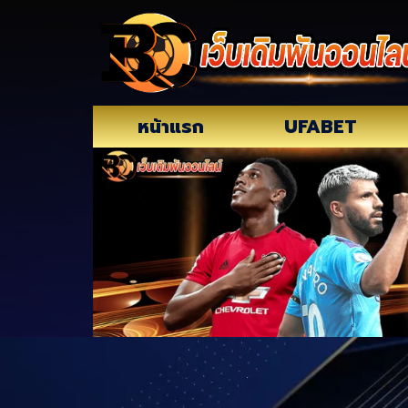
หน้าแรก
UFABET