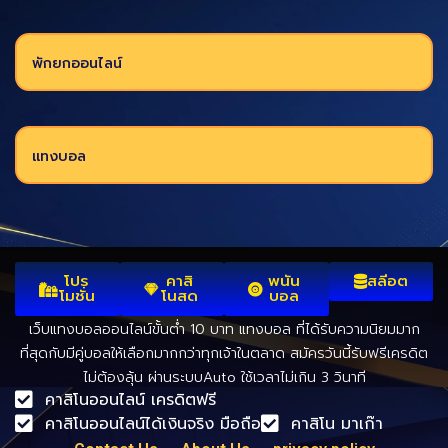
พักยกออนไลน์
แทงบอล
โปร
คาสิ
พนัน
สลีอต
โมชั่น
โนสด
บอล
เว็บแทงบอลออนไลน์ขั้นต่ำ 10 บาท แทงบอล ที่ได้รับความนิยมมาก
ที่สุดกับมีคู่บอลให้เลือกมากกว่าทุกเจ้าในตลาด สมัครวันนี้รับฟรีเครดิต
ไม่ต้องลุ้น ผ่านระบบAuto ใช้เวลาไม่เกิน 3 วินาที
คาสิโนออนไลน์ เครดิตฟรี
คาสิโนออนไลน์ได้เงินจริง มือถือ
คาสิโน มาเก๊า