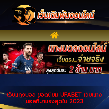
เว็บแทงบอล ยอดนิยม UFABET เว็บแทง
บอลที่มาแรงสุดใน 2023