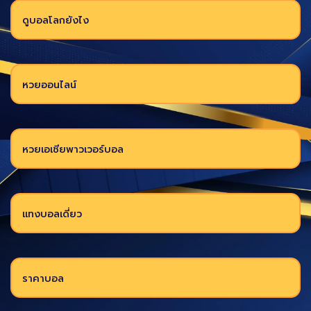
ดูบอลโลกยังไง
หวยออนไลน์
หวยเอเชียพาวเวอร์บอล
แทงบอลเดี่ยว
ราคาบอล