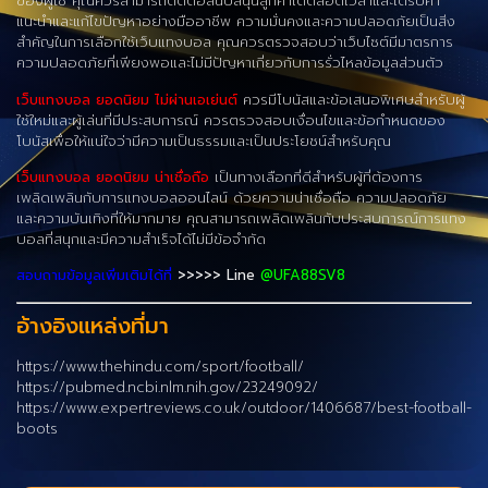
ของผู้ใช้ คุณควรสามารถติดต่อสนับสนุนลูกค้าได้ตลอดเวลาและได้รับคำ
แนะนำและแก้ไขปัญหาอย่างมืออาชีพ ความมั่นคงและความปลอดภัยเป็นสิ่ง
สำคัญในการเลือกใช้เว็บแทงบอล คุณควรตรวจสอบว่าเว็บไซต์มีมาตรการ
ความปลอดภัยที่เพียงพอและไม่มีปัญหาเกี่ยวกับการรั่วไหลข้อมูลส่วนตัว
เว็บแทงบอล ยอดนิยม ไม่ผ่านเอเย่นต์
ควรมีโบนัสและข้อเสนอพิเศษสำหรับผู้
ใช้ใหม่และผู้เล่นที่มีประสบการณ์ ควรตรวจสอบเงื่อนไขและข้อกำหนดของ
โบนัสเพื่อให้แน่ใจว่ามีความเป็นธรรมและเป็นประโยชน์สำหรับคุณ
เว็บแทงบอล ยอดนิยม น่าเชื่อถือ
เป็นทางเลือกที่ดีสำหรับผู้ที่ต้องการ
เพลิดเพลินกับการแทงบอลออนไลน์ ด้วยความน่าเชื่อถือ ความปลอดภัย
และความบันเทิงที่ให้มากมาย คุณสามารถเพลิดเพลินกับประสบการณ์การแทง
บอลที่สนุกและมีความสำเร็จได้ไม่มีข้อจำกัด
สอบถามข้อมูลเพิ่มเติมได้ที่
>>>>> Line
@UFA88SV8
อ้างอิงแหล่งที่มา
https://www.thehindu.com/sport/football/
https://pubmed.ncbi.nlm.nih.gov/23249092/
https://www.expertreviews.co.uk/outdoor/1406687/best-football-
boots