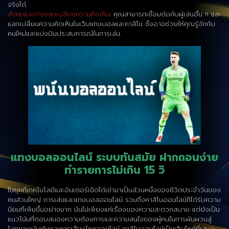
จริงได้.
สังคมและการแลกเปลี่ยนความคิดเห็น
: คุณสามารถเชื่อมต่อกับผู้เล่นอื่น ๆ และ
แลกเปลี่ยนความคิดเห็นในเว็บแทงบอลและคาสิโน ซึ่งอาจช่วยให้คุณรู้จักกับ
คนใหม่และแบ่งปันประสบการณ์ในการเล่น.
แทงบอลออนไลน์ ระบบทันสมัย ฝากถอนง่าย
ทำรายการไม่เกิน 15 วิ
ในยุคที่เทคโนโลยีและอินเตอร์เน็ตได้เข้ามาเป็นส่วนหนึ่งของชีวิตประจำวันของ
คนส่วนใหญ่ การเล่นและแทงบอลออนไลน์ รวมถึงคาสิโนออนไลน์ก็ได้รับความ
นิยมที่เพิ่มขึ้นอย่างมาก มันไม่เพียงแค่เรื่องของความสะดวกสบาย แต่ยังเป็น
แนวโน้มที่ตอบสนองความต้องการและความสนใจของผู้คนในการผันผวนสู่
โลกของบันเทิงและการเสี่ยงโชคออนไลน์ คาสิโนออนไลน์เป็นเว็บไซต์ที่เสนอ