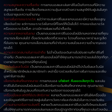
ความสนุกและความตื่นเต้น
: การแทงบอลและเล่นคาสิโนเป็นกิจกรรมที่มีความ
สนุกและตื่นเต้น การเสี่ยงโชคและความลุ้นลาภสร้างความสนุกให้กับผู้เล่นในทุก
ระดับอายุและความชำนาญ.
โอกาสในการชนะรางวัล
: แม้ว่าการเล่นคาสิโนและแทงบอลจะมีความเสี่ยงสูญ
เสียเงินด้วย แต่การชนะรางวัลในกรณีที่โชคดีก็เป็นไปได้ การชนะเงินรางวัล
หรือของรางวัลอื่นๆ อาจมีการผันผวนที่น่าตื่นเต้น.
ความหลากหลายในเกม
: เว็บแทงบอลและคาสิโนออนไลน์มีเกมหลากหลายที่คุณ
สามารถเลือกเล่นได้ ตั้งแต่เกมสล็อตที่สวยงาม ไปจนถึงเกมบาคาร่าและรูเล็ต
ที่อันตราย คุณสามารถเลือกเล่นเกมที่เข้ากับความสนใจและความชำนาญของ
คุณได้.
ความสะดวกสบายในการเข้าถึง
: ไม่จำเป็นต้องเดินทางไปยังสถานที่คาสิโนที่
ต่างกัน เว็บแทงบอลและคาสิโนออนไลน์ทำให้คุณสามารถเข้าร่วมเล่นได้ทุกที่ทุก
เวลาผ่านทางอุปกรณ์ที่คุณมีอยู่.
โปรโมชั่นและโบนัส
: เว็บแทงบอลและคาสิโนออนไลน์มักมีโปรโมชั่นและโบนัส
สำหรับสมาชิกใหม่และสมาชิกเก่า เหล่านี้อาจช่วยเพิ่มโอกาสในการชนะและเพิ่ม
มูลค่าในการเล่น.
เลือกเดิมพันที่หลากหลาย
: การแทงบอล
ufabet คืนยอดเสียทุกวัน
และเล่น
คาสิโนในโลกออนไลน์เสนอตัวเลือกในการเดิมพันที่หลากหลาย คุณสามารถ
เลือกเดิมพันในรูปแบบที่ตรงกับความต้องการของคุณได้.
เครื่องมือและสถิติที่มีประสิทธิภาพ
: หลายเว็บแทงบอลและคาสิโนให้เครื่องมือ
และข้อมูลสถิติในการช่วยผู้เล่นในการวิเคราะห์และตัดสินใจในการวางเดิมพัน.
ความสามารถในการเล่นฟรี
: หลายเว็บแทงบอลและคาสิโนรวมถึงโหมดเล่นฟรี
เพื่อให้คุณสามารถทดลองเล่นเกมและเรียนรู้กฎกติกาก่อนที่คุณจะเล่นด้วยเงิน