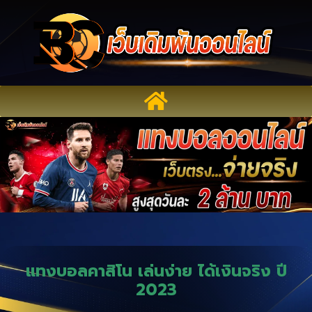
แทงบอลคาสิโน เล่นง่าย ได้เงินจริง ปี
2023