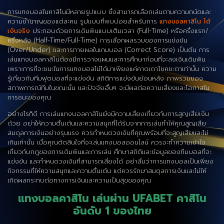
การแทงบอลในคาสิโนมีหลายรูปแบบ ซึ่งสามารถเลือกเล่นตามความถนัดและ
ความชำนาญของแต่ละคน รูปแบบที่พบบ่อยสำหรับการ
แทงบอลคาสิโน ได้
เงินจริง
ประกอบด้วยการเดิมพันแบบเต็มเวลา (Full-Time) หรือครึ่งแรก/
ครึ่งหลัง (Half-Time/Full-Time) การเลือกผลรวมของการแข่งขัน
(Over/Under) และการทายผลในเกมบอล (Correct Score) เป็นต้น การ
เล่นแทงบอลคาสิโนต้องมีการวางแผนและการศึกษาก่อนที่จะลงเงินเดิมพัน
เพราะการที่จะชนะในการแทงบอลไม่ได้มาเพียงแค่คาดเดาโชคชะตาเท่านั้น ความ
รู้เกี่ยวกับทีมฟุตบอลที่จะแข่งขัน สถิติการแข่งขันย้อนหลัง ภาพรวมของ
สภาพการณ์ทีมในขณะนั้น และปัจจัยอื่นๆ จะมีผลต่อความเสี่ยงและโอกาสใน
การชนะของคุณ
อย่างไรก็ดี การเล่นแทงบอลคาสิโนยังมีความเสี่ยงเกี่ยวกับการสูญเสียเงิน
ด้วย อย่าให้ความตื่นเต้นและความสนุกที่ได้รับจากการเล่นทำให้คุณสูญเสีย
สมดุลการเงินอย่างรุนแรง ควรกำหนดวงเงินที่คุณพร้อมที่จะสูญเสียและไม่
เกินเท่านั้น เมื่อคุณตัดสินใจที่จะเล่นแทงบอลออนไลน์ ควรจะทำความเข้าใจ
เกี่ยวกับกฎของการเดิมพันและการเล่น ศึกษาสถิติและข้อมูลของทีมบอลที่จะ
แข่งขัน และกำหนดวงเงินที่สามารถเสี่ยงได้ อย่าลืมว่าการแทงบอลเป็นเพียง
กิจกรรมที่ให้ความสนุกและความตื่นเต้น แต่ควรรักษาสมดุลการเงินและไม่ให้
เกิดผลกระทบต่อทางการเงินและความเป็นสุขของคุณ
แทงบอลคาสิโน เล่นผ่าน UFABET คาสิโน
อันดับ 1 ของไทย