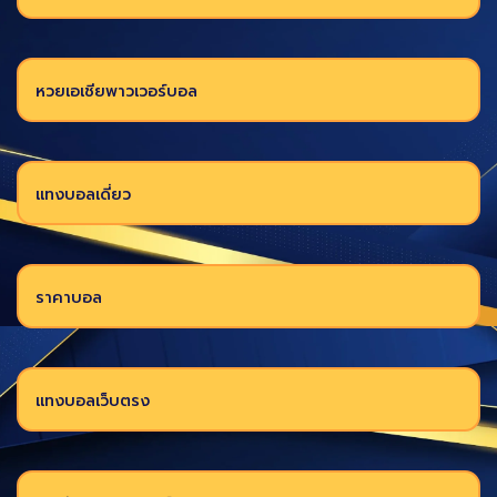
หวยเอเชียพาวเวอร์บอล
แทงบอลเดี่ยว
ราคาบอล
แทงบอลเว็บตรง