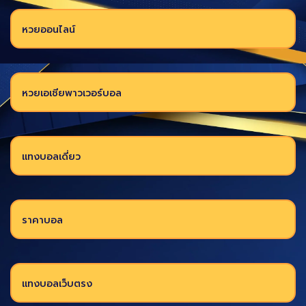
หวยออนไลน์
หวยเอเชียพาวเวอร์บอล
แทงบอลเดี่ยว
ราคาบอล
แทงบอลเว็บตรง