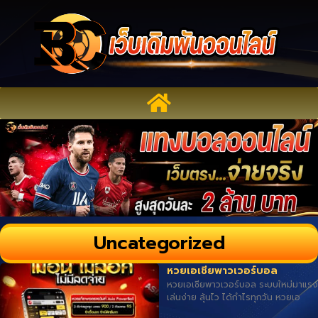
Uncategorized
หวยเอเชียพาวเวอร์บอล
หวยเอเชียพาวเวอร์บอล ระบบใหม่มาแรง
เล่นง่าย ลุ้นไว ได้กำไรทุกวัน หวยเอ