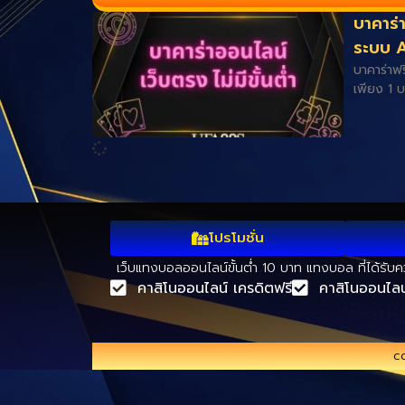
บาคาร่า
ระบบ 
บาคาร่าฟร
เพียง 1 บ
โปรโมชั่น
เว็บแทงบอลออนไลน์ขั้นต่ำ 10 บาท แทงบอล ที่ได้รับความ
คาสิโนออนไลน์ เครดิตฟรี
คาสิโนออนไลน์
c