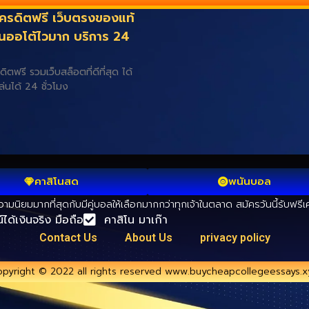
ครดิตฟรี เว็บตรงของแท้
ออโต้ไวมาก บริการ 24
ิตฟรี รวมเว็บสล็อตที่ดีที่สุด ได้
เล่นได้ 24 ชั่วโมง
คาสิโนสด
พนันบอล
นิยมมากที่สุดกับมีคู่บอลให้เลือกมากกว่าทุกเจ้าในตลาด สมัครวันนี้รับฟรีเค
ได้เงินจริง มือถือ
คาสิโน มาเก๊า
Contact Us
About Us
privacy policy
opyright © 2022 all rights reserved
www.buycheapcollegeessays.x