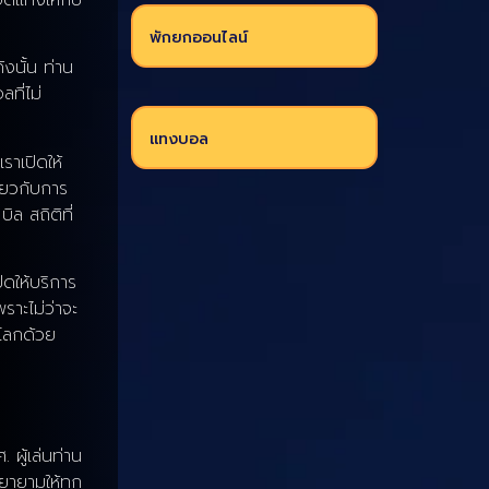
อดแทงให้กับ
พักยกออนไลน์
ังนั้น ท่าน
ที่ไม่
แทงบอล
ราเปิดให้
ี่ยวกับการ
ิล สถิติที่
ิดให้บริการ
ราะไม่ว่าจะ
วโลกด้วย
 ผู้เล่นท่าน
พยายามให้ทุก