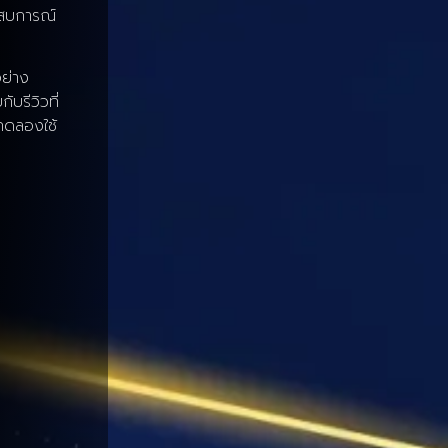
ระสบการณ์
อย่าง
ับรีวิวที่
ถทดลองใช้