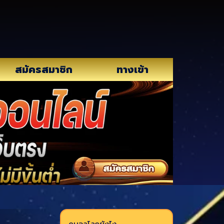
สมัครสมาชิก
ทางเข้า