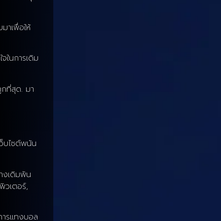
มาเพื่อให้
พอใจในการเดิม
กที่สุด. มา
เว็บไซต์พนัน
วางเดิมพัน
พิวเตอร์,
จในการแทงบอล