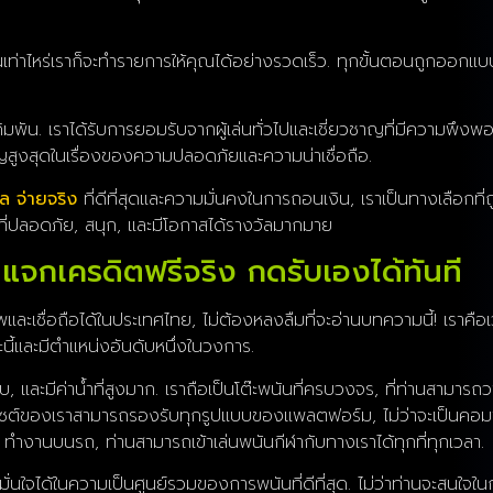
เท่าไหร่เราก็จะทำรายการให้คุณได้อย่างรวดเร็ว. ทุกขั้นตอนถูกออกแบบ
ักเดิมพัน. เราได้รับการยอมรับจากผู้เล่นทั่วไปและเชี่ยวชาญที่มีความพึง
สูงสุดในเรื่องของความปลอดภัยและความน่าเชื่อถือ.
 จ่ายจริง
ที่ดีที่สุดและความมั่นคงในการถอนเงิน, เราเป็นทางเลือกที่ถู
ที่ปลอดภัย, สนุก, และมีโอกาสได้รางวัลมากมาย
จกเครดิตฟรีจริง กดรับเองได้ทันที
และเชื่อถือได้ในประเทศไทย, ไม่ต้องหลงลืมที่จะอ่านบทความนี้! เราคือ
นี้และมีตำแหน่งอันดับหนึ่งในวงการ.
แบบ, และมีค่าน้ำที่สูงมาก. เราถือเป็นโต๊ะพนันที่ครบวงจร, ที่ท่านสามารถ
ว็บไซต์ของเราสามารถรองรับทุกรูปแบบของแพลตฟอร์ม, ไม่ว่าจะเป็นคอม
่ใด, ทำงานบนรถ, ท่านสามารถเข้าเล่นพนันกีฬากับทางเราได้ทุกที่ทุกเวลา.
ท่านมั่นใจได้ในความเป็นศูนย์รวมของการพนันที่ดีที่สุด. ไม่ว่าท่านจะสนใ