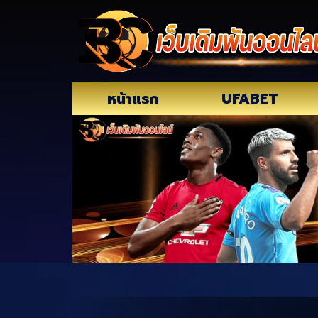
หน้าแรก
UFABET